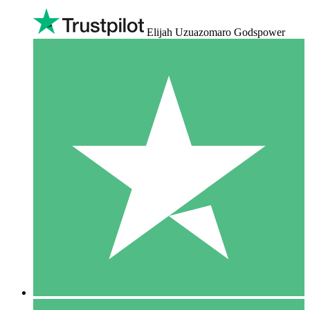
Elijah Uzuazomaro Godspower