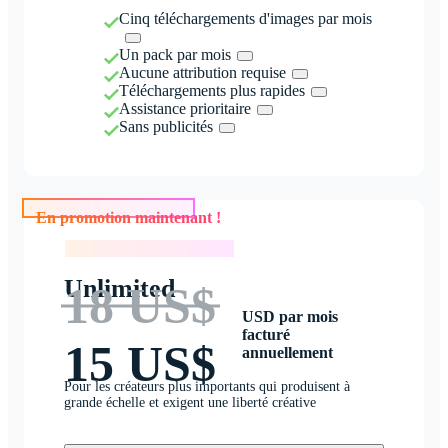
Cinq téléchargements d'images par mois
Un pack par mois
Aucune attribution requise
Téléchargements plus rapides
Assistance prioritaire
Sans publicités
En promotion maintenant !
En promotion maintenant !
Unlimited
18 US$
USD par mois
facturé
15 US$
annuellement
Pour les créateurs plus importants qui produisent à
grande échelle et exigent une liberté créative