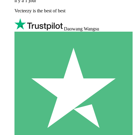
il y a 1 jour
Vecteezy is the best of best
Daowang Wangsu