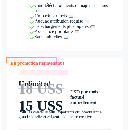
Cinq téléchargements d'images par mois
Un pack par mois
Aucune attribution requise
Téléchargements plus rapides
Assistance prioritaire
Sans publicités
En promotion maintenant !
En promotion maintenant !
Unlimited
18 US$
USD par mois
facturé
15 US$
annuellement
Pour les créateurs plus importants qui produisent à
grande échelle et exigent une liberté créative