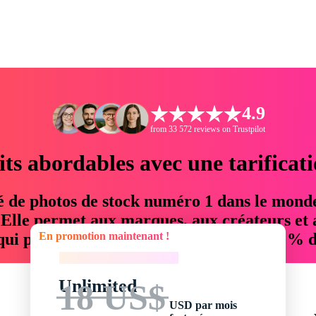
4.9
from 33 572 reviews on Trustpilot
its abordables avec une tarificat
é de photos de stock numéro 1 dans le mond
. Elle permet aux marques, aux créateurs et 
En promotion maintenant !
 qui permettent d'économiser jusqu'à 76 % d
En promotion maintenant !
Unlimited
18 US$
USD par mois