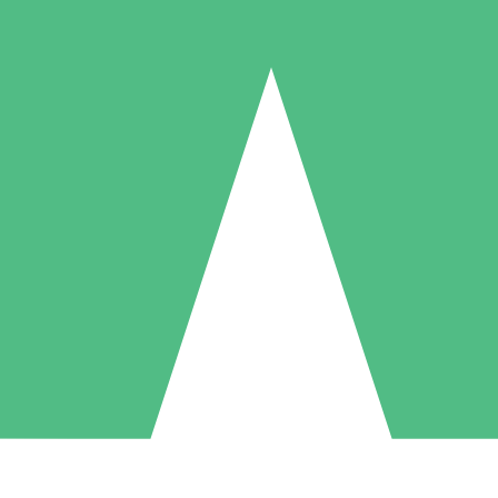
Packs de Crédits Individuels
 à l'utilisation avec des crédits de téléchargement. Sans engagement me
1 Téléchargement
5 Téléchargements
10 Téléchargement
10
15
20
US$
00
US$
00
US$
00