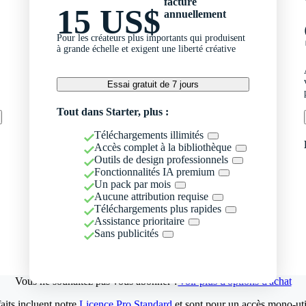
facturé
15 US$
annuellement
Pour les créateurs plus importants qui produisent
à grande échelle et exigent une liberté créative
Essai gratuit de 7 jours
Tout dans Starter, plus :
Téléchargements illimités
Accès complet à la bibliothèque
Outils de design professionnels
Fonctionnalités IA premium
Un pack par mois
Aucune attribution requise
Téléchargements plus rapides
Assistance prioritaire
Sans publicités
Vous ne souhaitez pas vous abonner ?
Voir plus d'options d'achat
aits incluent notre
Licence Pro Standard
et sont pour un accès mono-util