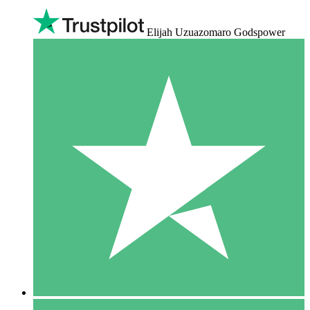
Elijah Uzuazomaro Godspower