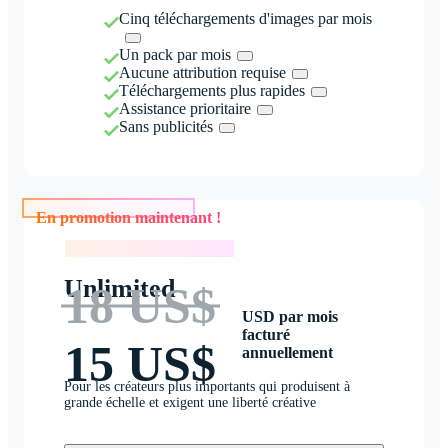
Cinq téléchargements d'images par mois
Un pack par mois
Aucune attribution requise
Téléchargements plus rapides
Assistance prioritaire
Sans publicités
En promotion maintenant !
En promotion maintenant !
Unlimited
18 US$
USD par mois
facturé
15 US$
annuellement
Pour les créateurs plus importants qui produisent à
grande échelle et exigent une liberté créative