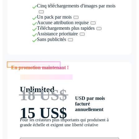
Cinq téléchargements d'images par mois
Un pack par mois
Aucune attribution requise
Téléchargements plus rapides
Assistance prioritaire
Sans publicités
En promotion maintenant !
En promotion maintenant !
Unlimited
18 US$
USD par mois
facturé
15 US$
annuellement
Pour les créateurs plus importants qui produisent à
grande échelle et exigent une liberté créative