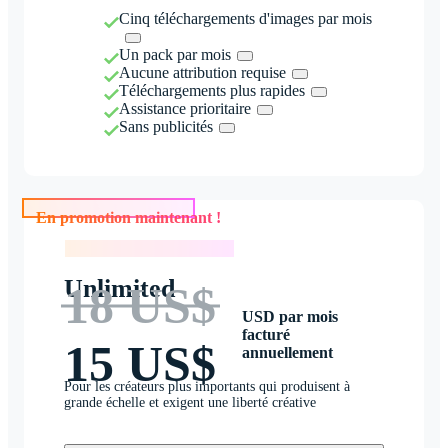
Cinq téléchargements d'images par mois
Un pack par mois
Aucune attribution requise
Téléchargements plus rapides
Assistance prioritaire
Sans publicités
En promotion maintenant !
En promotion maintenant !
Unlimited
18 US$
USD par mois
facturé
15 US$
annuellement
Pour les créateurs plus importants qui produisent à
grande échelle et exigent une liberté créative