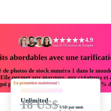
4.9
from 33 572 reviews on Trustpilot
its abordables avec une tarificat
é de photos de stock numéro 1 dans le mond
. Elle permet aux marques, aux créateurs et 
En promotion maintenant !
 qui permettent d'économiser jusqu'à 76 % d
En promotion maintenant !
Unlimited
18 US$
USD par mois