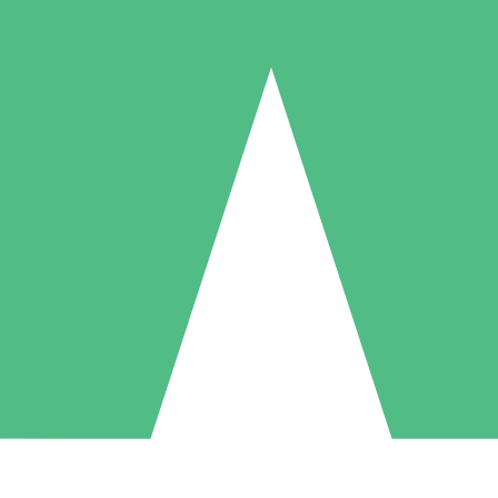
Packs de Crédits Individuels
 à l'utilisation avec des crédits de téléchargement. Sans engagement me
1 Téléchargement
5 Téléchargements
10 Téléchargement
10
15
20
US$
00
US$
00
US$
00