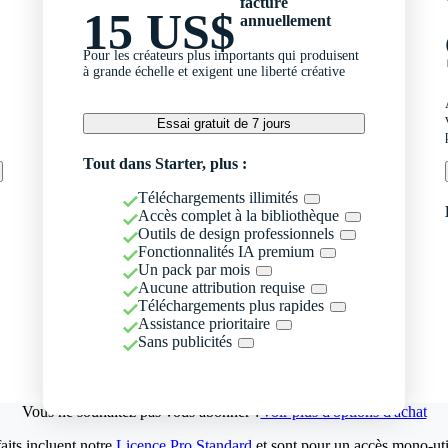
facturé
15 US$
annuellement
Pour les créateurs plus importants qui produisent
à grande échelle et exigent une liberté créative
Essai gratuit de 7 jours
Tout dans Starter, plus :
Téléchargements illimités
Accès complet à la bibliothèque
Outils de design professionnels
Fonctionnalités IA premium
Un pack par mois
Aucune attribution requise
Téléchargements plus rapides
Assistance prioritaire
Sans publicités
Vous ne souhaitez pas vous abonner ?
Voir plus d'options d'achat
aits incluent notre
Licence Pro Standard
et sont pour un accès mono-util