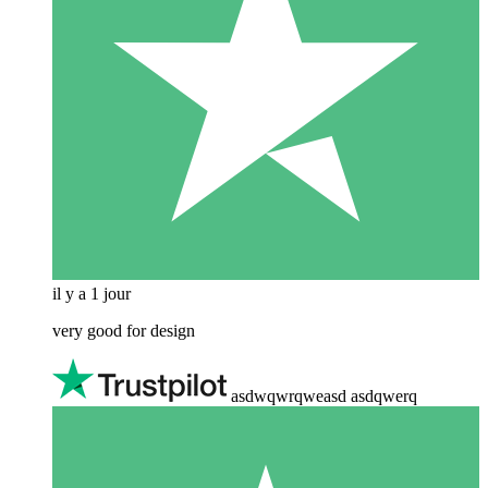
il y a 1 jour
very good for design
asdwqwrqweasd asdqwerq