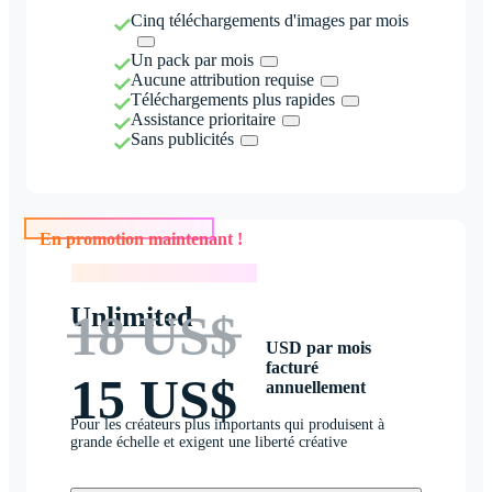
Cinq téléchargements d'images par mois
Un pack par mois
Aucune attribution requise
Téléchargements plus rapides
Assistance prioritaire
Sans publicités
En promotion maintenant !
En promotion maintenant !
Unlimited
18 US$
USD par mois
facturé
15 US$
annuellement
Pour les créateurs plus importants qui produisent à
grande échelle et exigent une liberté créative