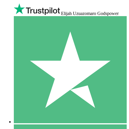
Elijah Uzuazomaro Godspower