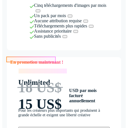
Cinq téléchargements d'images par mois
Un pack par mois
Aucune attribution requise
Téléchargements plus rapides
Assistance prioritaire
Sans publicités
En promotion maintenant !
En promotion maintenant !
Unlimited
18 US$
USD par mois
facturé
15 US$
annuellement
Pour les créateurs plus importants qui produisent à
grande échelle et exigent une liberté créative