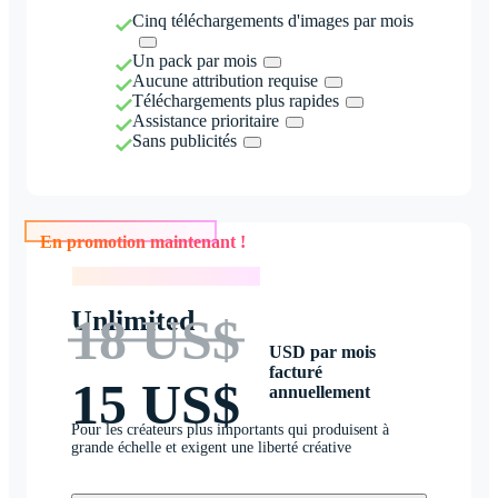
Cinq téléchargements d'images par mois
Un pack par mois
Aucune attribution requise
Téléchargements plus rapides
Assistance prioritaire
Sans publicités
En promotion maintenant !
En promotion maintenant !
Unlimited
18 US$
USD par mois
facturé
15 US$
annuellement
Pour les créateurs plus importants qui produisent à
grande échelle et exigent une liberté créative