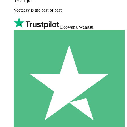
il y a 1 jour
Vecteezy is the best of best
Daowang Wangsu