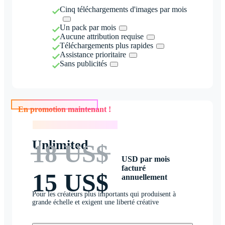
Cinq téléchargements d'images par mois
Un pack par mois
Aucune attribution requise
Téléchargements plus rapides
Assistance prioritaire
Sans publicités
En promotion maintenant !
En promotion maintenant !
Unlimited
18 US$
USD par mois
facturé
15 US$
annuellement
Pour les créateurs plus importants qui produisent à
grande échelle et exigent une liberté créative