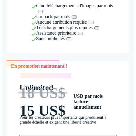
Cinq téléchargements d'images par mois
Un pack par mois
Aucune attribution requise
Téléchargements plus rapides
Assistance prioritaire
Sans publicités
En promotion maintenant !
En promotion maintenant !
Unlimited
18 US$
USD par mois
facturé
15 US$
annuellement
Pour les créateurs plus importants qui produisent à
grande échelle et exigent une liberté créative