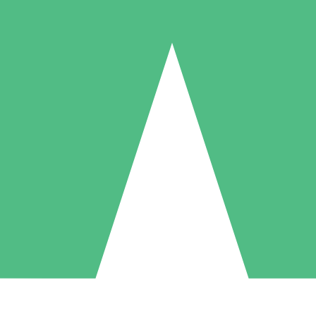
Packs de Crédits Individuels
 à l'utilisation avec des crédits de téléchargement. Sans engagement me
1 Téléchargement
5 Téléchargements
10 Téléchargement
10
15
20
US$
00
US$
00
US$
00