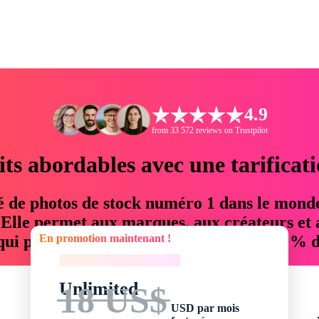
4.9
from 33 572 reviews on Trustpilot
its abordables avec une tarificat
é de photos de stock numéro 1 dans le mond
. Elle permet aux marques, aux créateurs et 
En promotion maintenant !
 qui permettent d'économiser jusqu'à 76 % d
En promotion maintenant !
Unlimited
18 US$
USD par mois