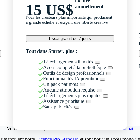
facturé
15 US$
annuellement
Pour les créateurs plus importants qui produisent
à grande échelle et exigent une liberté créative
Essai gratuit de 7 jours
Tout dans Starter, plus :
Téléchargements illimités
Accès complet à la bibliothèque
Outils de design professionnels
Fonctionnalités IA premium
Un pack par mois
Aucune attribution requise
Téléchargements plus rapides
Assistance prioritaire
Sans publicités
Vous ne souhaitez pas vous abonner ?
Voir plus d'options d'achat
aits incluent notre
Licence Pro Standard
et sont pour un accès mono-util