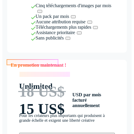
Cinq téléchargements d'images par mois
Un pack par mois
Aucune attribution requise
Téléchargements plus rapides
Assistance prioritaire
Sans publicités
En promotion maintenant !
En promotion maintenant !
Unlimited
18 US$
USD par mois
facturé
15 US$
annuellement
Pour les créateurs plus importants qui produisent à
grande échelle et exigent une liberté créative