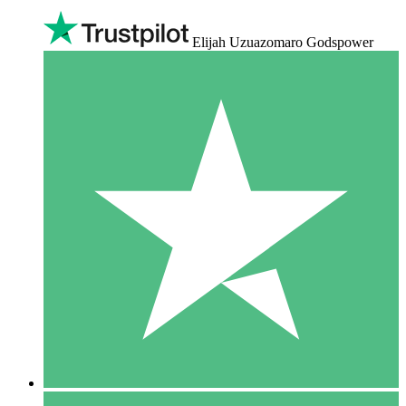
Elijah Uzuazomaro Godspower