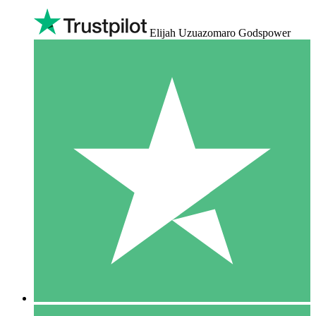
Elijah Uzuazomaro Godspower