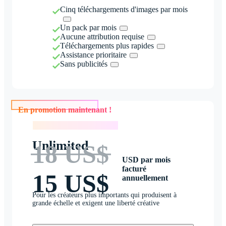
Cinq téléchargements d'images par mois
Un pack par mois
Aucune attribution requise
Téléchargements plus rapides
Assistance prioritaire
Sans publicités
En promotion maintenant !
En promotion maintenant !
Unlimited
18 US$
USD par mois
facturé
15 US$
annuellement
Pour les créateurs plus importants qui produisent à
grande échelle et exigent une liberté créative