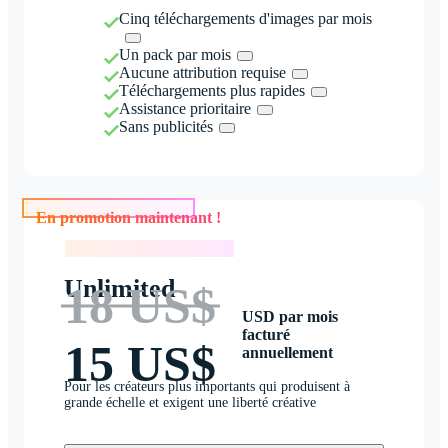
Cinq téléchargements d'images par mois
Un pack par mois
Aucune attribution requise
Téléchargements plus rapides
Assistance prioritaire
Sans publicités
En promotion maintenant !
En promotion maintenant !
Unlimited
18 US$
USD par mois
facturé
15 US$
annuellement
Pour les créateurs plus importants qui produisent à
grande échelle et exigent une liberté créative