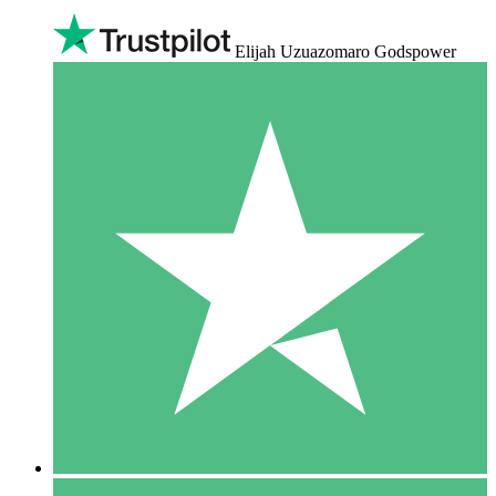
Elijah Uzuazomaro Godspower