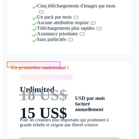
Cinq téléchargements d'images par mois
Un pack par mois
Aucune attribution requise
Téléchargements plus rapides
Assistance prioritaire
Sans publicités
En promotion maintenant !
En promotion maintenant !
Unlimited
18 US$
USD par mois
facturé
15 US$
annuellement
Pour les créateurs plus importants qui produisent à
grande échelle et exigent une liberté créative