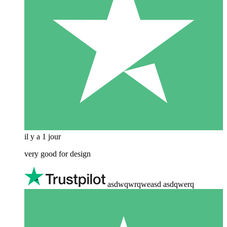
il y a 1 jour
very good for design
asdwqwrqweasd asdqwerq