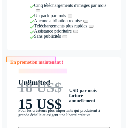
Cinq téléchargements d'images par mois
Un pack par mois
Aucune attribution requise
Téléchargements plus rapides
Assistance prioritaire
Sans publicités
En promotion maintenant !
En promotion maintenant !
Unlimited
18 US$
USD par mois
facturé
15 US$
annuellement
Pour les créateurs plus importants qui produisent à
grande échelle et exigent une liberté créative