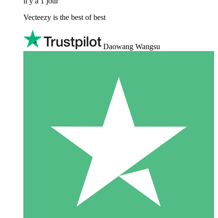
il y a 1 jour
Vecteezy is the best of best
Daowang Wangsu