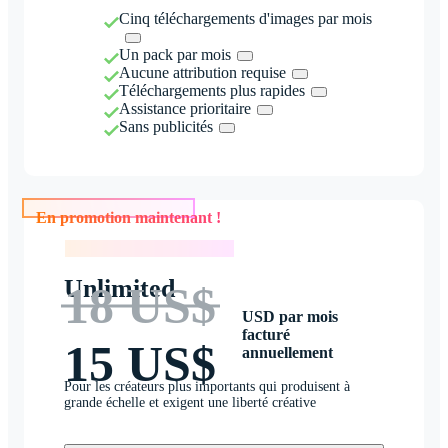
Cinq téléchargements d'images par mois
Un pack par mois
Aucune attribution requise
Téléchargements plus rapides
Assistance prioritaire
Sans publicités
En promotion maintenant !
En promotion maintenant !
Unlimited
18 US$
USD par mois
facturé
15 US$
annuellement
Pour les créateurs plus importants qui produisent à
grande échelle et exigent une liberté créative