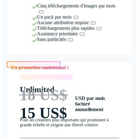
Cinq téléchargements d'images par mois
Un pack par mois
Aucune attribution requise
Téléchargements plus rapides
Assistance prioritaire
Sans publicités
En promotion maintenant !
En promotion maintenant !
Unlimited
18 US$
USD par mois
facturé
15 US$
annuellement
Pour les créateurs plus importants qui produisent à
grande échelle et exigent une liberté créative