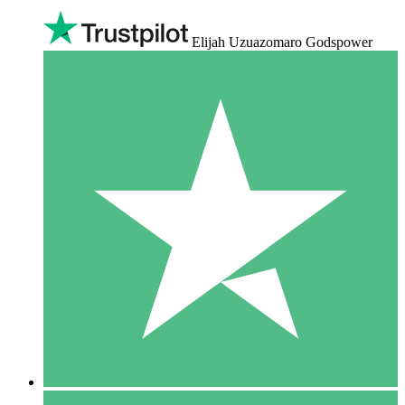
Elijah Uzuazomaro Godspower