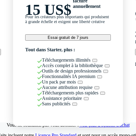
facturé
15 US$
annuellement
Pour les créateurs plus importants qui produisent
à grande échelle et exigent une liberté créative
Essai gratuit de 7 jours
Tout dans Starter, plus :
Téléchargements illimités
Accès complet à la bibliothèque
Outils de design professionnels
Fonctionnalités IA premium
Un pack par mois
Aucune attribution requise
Téléchargements plus rapides
Assistance prioritaire
Sans publicités
Vous ne souhaitez pas vous abonner ?
Voir plus d'options d'achat
aits incluent notre
Licence Pro Standard
et sont pour un accès mono-util