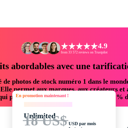
4.9
from 33 572 reviews on Trustpilot
its abordables avec une tarificat
é de photos de stock numéro 1 dans le mond
. Elle permet aux marques, aux créateurs et 
En promotion maintenant !
 qui permettent d'économiser jusqu'à 76 % d
En promotion maintenant !
Unlimited
18 US$
USD par mois