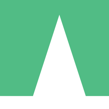
Packs de Crédits Individuels
 à l'utilisation avec des crédits de téléchargement. Sans engagement me
1 Téléchargement
5 Téléchargements
10 Téléchargement
10
15
20
US$
00
US$
00
US$
00