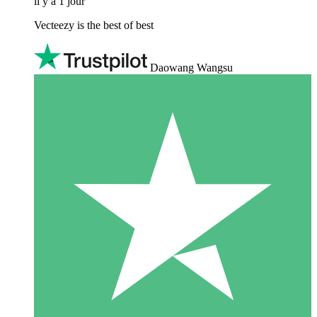
il y a 1 jour
Vecteezy is the best of best
Daowang Wangsu