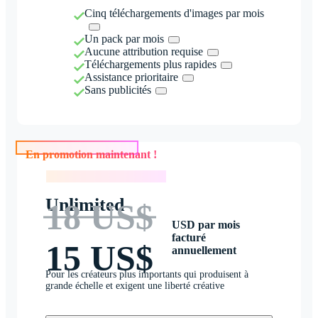
Cinq téléchargements d'images par mois
Un pack par mois
Aucune attribution requise
Téléchargements plus rapides
Assistance prioritaire
Sans publicités
En promotion maintenant !
En promotion maintenant !
Unlimited
18 US$
USD par mois
facturé
15 US$
annuellement
Pour les créateurs plus importants qui produisent à
grande échelle et exigent une liberté créative