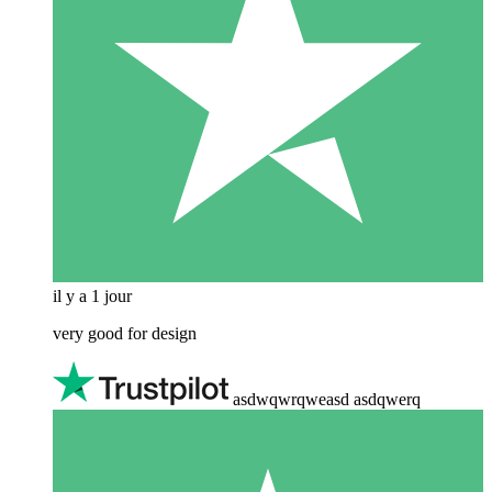
il y a 1 jour
very good for design
asdwqwrqweasd asdqwerq