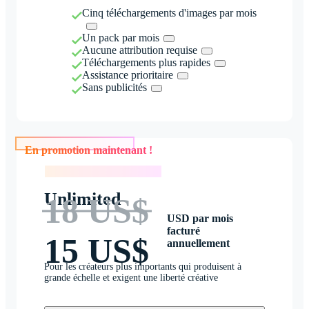
Cinq téléchargements d'images par mois
Un pack par mois
Aucune attribution requise
Téléchargements plus rapides
Assistance prioritaire
Sans publicités
En promotion maintenant !
En promotion maintenant !
Unlimited
18 US$
USD par mois
facturé
15 US$
annuellement
Pour les créateurs plus importants qui produisent à
grande échelle et exigent une liberté créative