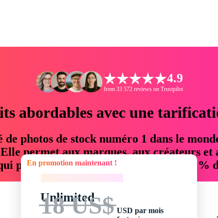
4.9
from 33 572 reviews on Trustpilot
its abordables avec une tarificat
é de photos de stock numéro 1 dans le mond
. Elle permet aux marques, aux créateurs et 
En promotion maintenant !
 qui permettent d'économiser jusqu'à 76 % d
En promotion maintenant !
Unlimited
18 US$
USD par mois