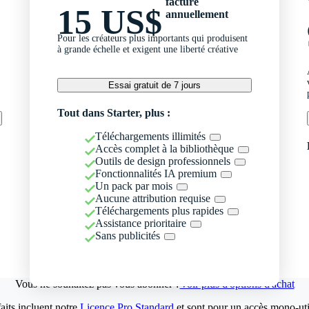
facturé
15 US$
annuellement
Pour les créateurs plus importants qui produisent
à grande échelle et exigent une liberté créative
Essai gratuit de 7 jours
Tout dans Starter, plus :
Téléchargements illimités
Accès complet à la bibliothèque
Outils de design professionnels
Fonctionnalités IA premium
Un pack par mois
Aucune attribution requise
Téléchargements plus rapides
Assistance prioritaire
Sans publicités
Vous ne souhaitez pas vous abonner ?
Voir plus d'options d'achat
aits incluent notre
Licence Pro Standard
et sont pour un accès mono-util