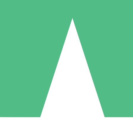
Packs de Crédits Individuels
 à l'utilisation avec des crédits de téléchargement. Sans engagement me
1 Téléchargement
5 Téléchargements
10 Téléchargement
10
15
20
US$
00
US$
00
US$
00