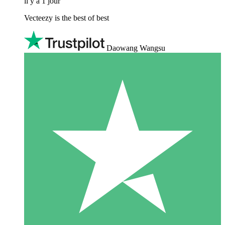
il y a 1 jour
Vecteezy is the best of best
Daowang Wangsu