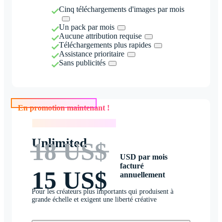
Cinq téléchargements d'images par mois
Un pack par mois
Aucune attribution requise
Téléchargements plus rapides
Assistance prioritaire
Sans publicités
En promotion maintenant !
En promotion maintenant !
Unlimited
18 US$
USD par mois
facturé
15 US$
annuellement
Pour les créateurs plus importants qui produisent à
grande échelle et exigent une liberté créative