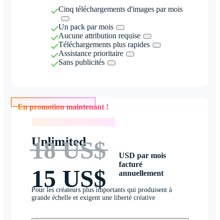
Cinq téléchargements d'images par mois
Un pack par mois
Aucune attribution requise
Téléchargements plus rapides
Assistance prioritaire
Sans publicités
En promotion maintenant !
En promotion maintenant !
Unlimited
18 US$
USD par mois
facturé
15 US$
annuellement
Pour les créateurs plus importants qui produisent à
grande échelle et exigent une liberté créative