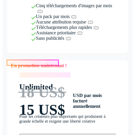
Cinq téléchargements d'images par mois
Un pack par mois
Aucune attribution requise
Téléchargements plus rapides
Assistance prioritaire
Sans publicités
En promotion maintenant !
En promotion maintenant !
Unlimited
18 US$
USD par mois
facturé
15 US$
annuellement
Pour les créateurs plus importants qui produisent à
grande échelle et exigent une liberté créative