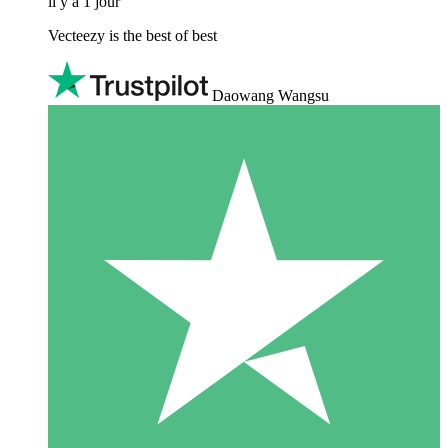
il y a 1 jour
Vecteezy is the best of best
Daowang Wangsu