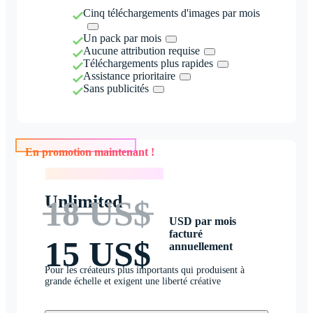
Cinq téléchargements d'images par mois
Un pack par mois
Aucune attribution requise
Téléchargements plus rapides
Assistance prioritaire
Sans publicités
En promotion maintenant !
En promotion maintenant !
Unlimited
18 US$
USD par mois
facturé
15 US$
annuellement
Pour les créateurs plus importants qui produisent à
grande échelle et exigent une liberté créative