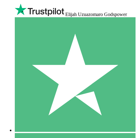
Elijah Uzuazomaro Godspower