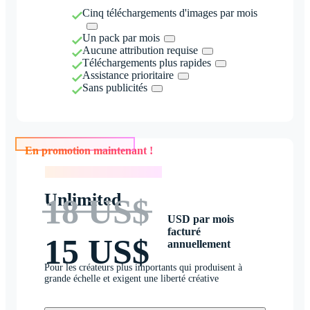
Cinq téléchargements d'images par mois
Un pack par mois
Aucune attribution requise
Téléchargements plus rapides
Assistance prioritaire
Sans publicités
En promotion maintenant !
En promotion maintenant !
Unlimited
18 US$
USD par mois
facturé
15 US$
annuellement
Pour les créateurs plus importants qui produisent à
grande échelle et exigent une liberté créative