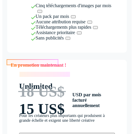
Cinq téléchargements d'images par mois
Un pack par mois
Aucune attribution requise
Téléchargements plus rapides
Assistance prioritaire
Sans publicités
En promotion maintenant !
En promotion maintenant !
Unlimited
18 US$
USD par mois
facturé
15 US$
annuellement
Pour les créateurs plus importants qui produisent à
grande échelle et exigent une liberté créative