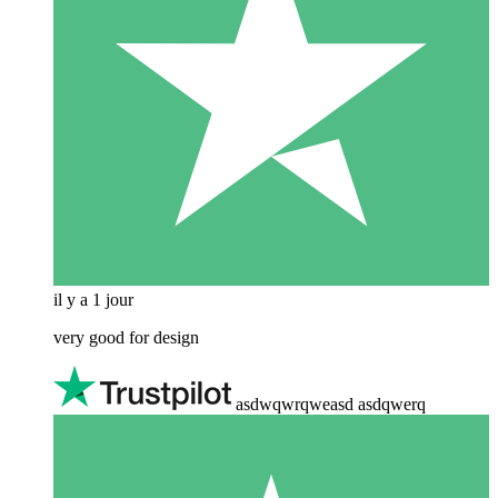
il y a 1 jour
very good for design
asdwqwrqweasd asdqwerq