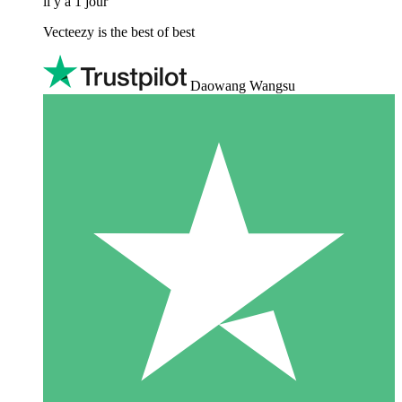
il y a 1 jour
Vecteezy is the best of best
Daowang Wangsu