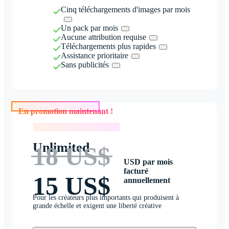
Cinq téléchargements d'images par mois
Un pack par mois
Aucune attribution requise
Téléchargements plus rapides
Assistance prioritaire
Sans publicités
En promotion maintenant !
En promotion maintenant !
Unlimited
18 US$
USD par mois
facturé
15 US$
annuellement
Pour les créateurs plus importants qui produisent à
grande échelle et exigent une liberté créative