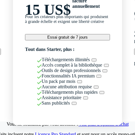
facturé
15 US$
annuellement
Pour les créateurs plus importants qui produisent
à grande échelle et exigent une liberté créative
Essai gratuit de 7 jours
Tout dans Starter, plus :
Téléchargements illimités
Accès complet à la bibliothèque
Outils de design professionnels
Fonctionnalités IA premium
Un pack par mois
Aucune attribution requise
Téléchargements plus rapides
Assistance prioritaire
Sans publicités
Vous ne souhaitez pas vous abonner ?
Voir plus d'options d'achat
aits incluent notre
Licence Pro Standard
et sont pour un accès mono-util