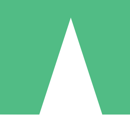
Packs de Crédits Individuels
 à l'utilisation avec des crédits de téléchargement. Sans engagement me
1 Téléchargement
5 Téléchargements
10 Téléchargement
10
15
20
US$
00
US$
00
US$
00