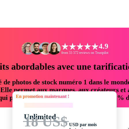
4.9
from 33 572 reviews on Trustpilot
its abordables avec une tarificat
é de photos de stock numéro 1 dans le mond
. Elle permet aux marques, aux créateurs et 
En promotion maintenant !
 qui permettent d'économiser jusqu'à 76 % d
En promotion maintenant !
Unlimited
18 US$
USD par mois