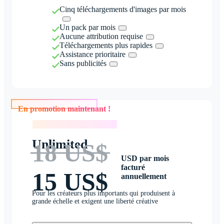
Cinq téléchargements d'images par mois
Un pack par mois
Aucune attribution requise
Téléchargements plus rapides
Assistance prioritaire
Sans publicités
En promotion maintenant !
En promotion maintenant !
Unlimited
18 US$
USD par mois
facturé
15 US$
annuellement
Pour les créateurs plus importants qui produisent à
grande échelle et exigent une liberté créative