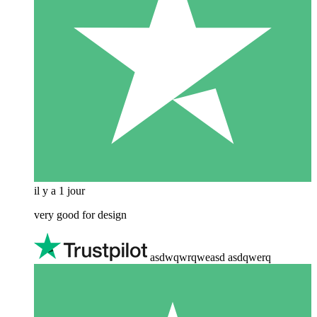
il y a 1 jour
very good for design
asdwqwrqweasd asdqwerq