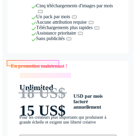
Cinq téléchargements d'images par mois
Un pack par mois
Aucune attribution requise
Téléchargements plus rapides
Assistance prioritaire
Sans publicités
En promotion maintenant !
En promotion maintenant !
Unlimited
18 US$
USD par mois
facturé
15 US$
annuellement
Pour les créateurs plus importants qui produisent à
grande échelle et exigent une liberté créative