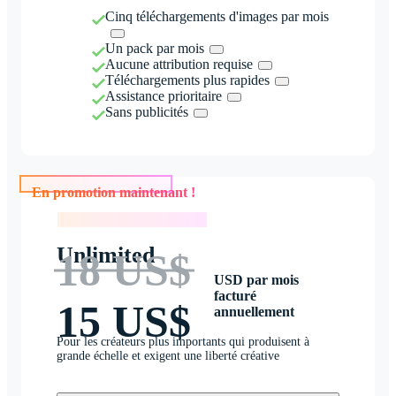
Cinq téléchargements d'images par mois
Un pack par mois
Aucune attribution requise
Téléchargements plus rapides
Assistance prioritaire
Sans publicités
En promotion maintenant !
En promotion maintenant !
Unlimited
18 US$
USD par mois
facturé
15 US$
annuellement
Pour les créateurs plus importants qui produisent à
grande échelle et exigent une liberté créative