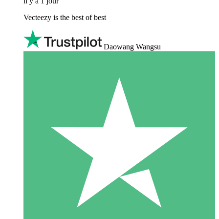
il y a 1 jour
Vecteezy is the best of best
Daowang Wangsu