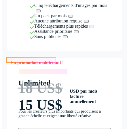
Cinq téléchargements d'images par mois
Un pack par mois
Aucune attribution requise
Téléchargements plus rapides
Assistance prioritaire
Sans publicités
En promotion maintenant !
En promotion maintenant !
Unlimited
18 US$
USD par mois
facturé
15 US$
annuellement
Pour les créateurs plus importants qui produisent à
grande échelle et exigent une liberté créative