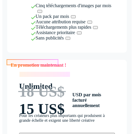
Cinq téléchargements d'images par mois
Un pack par mois
Aucune attribution requise
Téléchargements plus rapides
Assistance prioritaire
Sans publicités
En promotion maintenant !
En promotion maintenant !
Unlimited
18 US$
USD par mois
facturé
15 US$
annuellement
Pour les créateurs plus importants qui produisent à
grande échelle et exigent une liberté créative