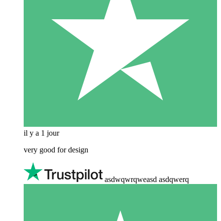
il y a 1 jour
very good for design
asdwqwrqweasd asdqwerq