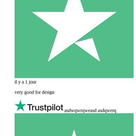
il y a 1 jour
very good for design
asdwqwrqweasd asdqwerq