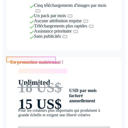
Cinq téléchargements d'images par mois
Un pack par mois
Aucune attribution requise
Téléchargements plus rapides
Assistance prioritaire
Sans publicités
En promotion maintenant !
En promotion maintenant !
Unlimited
18 US$
USD par mois
facturé
15 US$
annuellement
Pour les créateurs plus importants qui produisent à
grande échelle et exigent une liberté créative