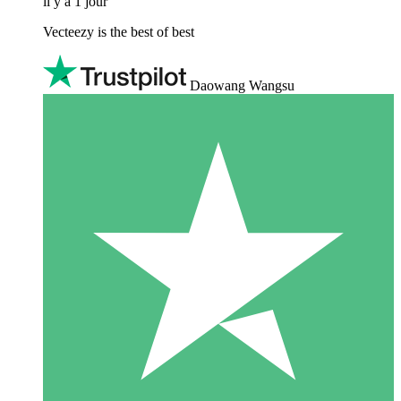
il y a 1 jour
Vecteezy is the best of best
Daowang Wangsu