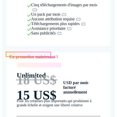
Cinq téléchargements d'images par mois
Un pack par mois
Aucune attribution requise
Téléchargements plus rapides
Assistance prioritaire
Sans publicités
En promotion maintenant !
En promotion maintenant !
Unlimited
18 US$
USD par mois
facturé
15 US$
annuellement
Pour les créateurs plus importants qui produisent à
grande échelle et exigent une liberté créative