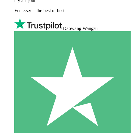
il y a 1 jour
Vecteezy is the best of best
Daowang Wangsu