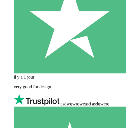
il y a 1 jour
very good for design
asdwqwrqweasd asdqwerq