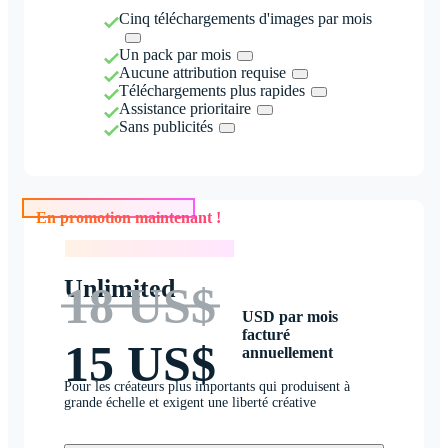
Cinq téléchargements d'images par mois
Un pack par mois
Aucune attribution requise
Téléchargements plus rapides
Assistance prioritaire
Sans publicités
En promotion maintenant !
En promotion maintenant !
Unlimited
18 US$
USD par mois
facturé
15 US$
annuellement
Pour les créateurs plus importants qui produisent à
grande échelle et exigent une liberté créative