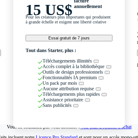
facturé
15 US$
annuellement
Pour les créateurs plus importants qui produisent
à grande échelle et exigent une liberté créative
Essai gratuit de 7 jours
Tout dans Starter, plus :
Téléchargements illimités
Accès complet à la bibliothèque
Outils de design professionnels
Fonctionnalités IA premium
Un pack par mois
Aucune attribution requise
Téléchargements plus rapides
Assistance prioritaire
Sans publicités
Vous ne souhaitez pas vous abonner ?
Voir plus d'options d'achat
aits incluent notre
Licence Pro Standard
et sont pour un accès mono-util