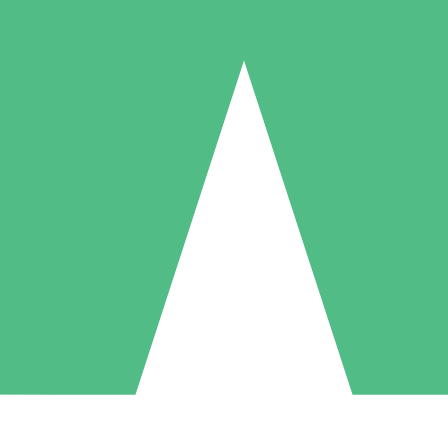
Packs de Crédits Individuels
 à l'utilisation avec des crédits de téléchargement. Sans engagement me
1 Téléchargement
5 Téléchargements
10 Téléchargement
10
15
20
US$
00
US$
00
US$
00