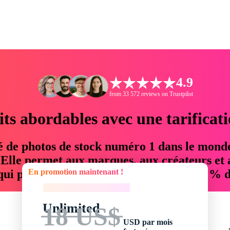
4.9
from 33 572 reviews on Trustpilot
its abordables avec une tarificat
é de photos de stock numéro 1 dans le mond
. Elle permet aux marques, aux créateurs et 
En promotion maintenant !
 qui permettent d'économiser jusqu'à 76 % d
En promotion maintenant !
Unlimited
18 US$
USD par mois