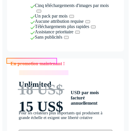
Cinq téléchargements d'images par mois
Un pack par mois
Aucune attribution requise
Téléchargements plus rapides
Assistance prioritaire
Sans publicités
En promotion maintenant !
En promotion maintenant !
Unlimited
18 US$
USD par mois
facturé
15 US$
annuellement
Pour les créateurs plus importants qui produisent à
grande échelle et exigent une liberté créative