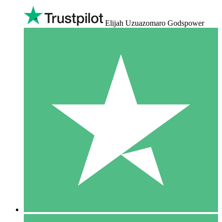
Elijah Uzuazomaro Godspower