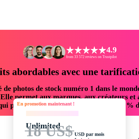
4.9
from 33 572 reviews on Trustpilot
its abordables avec une tarificat
é de photos de stock numéro 1 dans le mond
. Elle permet aux marques, aux créateurs et 
En promotion maintenant !
 qui permettent d'économiser jusqu'à 76 % d
En promotion maintenant !
Unlimited
18 US$
USD par mois