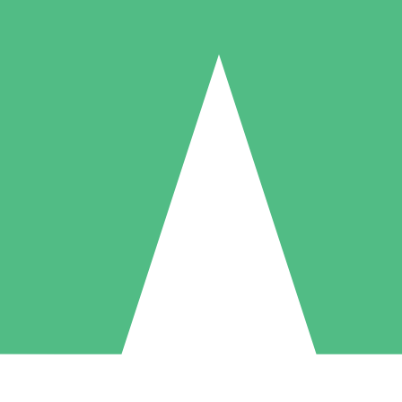
Packs de Crédits Individuels
 à l'utilisation avec des crédits de téléchargement. Sans engagement me
1 Téléchargement
5 Téléchargements
10 Téléchargement
10
15
20
US$
00
US$
00
US$
00