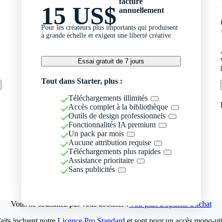
facturé
15 US$
annuellement
Pour les créateurs plus importants qui produisent
à grande échelle et exigent une liberté créative
Essai gratuit de 7 jours
Tout dans Starter, plus :
Téléchargements illimités
Accès complet à la bibliothèque
Outils de design professionnels
Fonctionnalités IA premium
Un pack par mois
Aucune attribution requise
Téléchargements plus rapides
Assistance prioritaire
Sans publicités
Vous ne souhaitez pas vous abonner ?
Voir plus d'options d'achat
aits incluent notre
Licence Pro Standard
et sont pour un accès mono-util