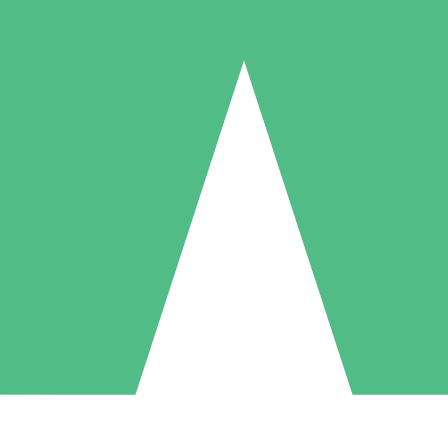
Packs de Crédits Individuels
 à l'utilisation avec des crédits de téléchargement. Sans engagement me
1 Téléchargement
5 Téléchargements
10 Téléchargement
10
15
20
US$
00
US$
00
US$
00