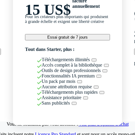
facturé
15 US$
annuellement
Pour les créateurs plus importants qui produisent
à grande échelle et exigent une liberté créative
Essai gratuit de 7 jours
Tout dans Starter, plus :
Téléchargements illimités
Accès complet à la bibliothèque
Outils de design professionnels
Fonctionnalités IA premium
Un pack par mois
Aucune attribution requise
Téléchargements plus rapides
Assistance prioritaire
Sans publicités
Vous ne souhaitez pas vous abonner ?
Voir plus d'options d'achat
aits incluent notre
Licence Pro Standard
et sont pour un accès mono-util