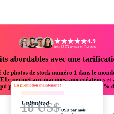
4.9
from 33 572 reviews on Trustpilot
its abordables avec une tarificat
é de photos de stock numéro 1 dans le mond
. Elle permet aux marques, aux créateurs et 
En promotion maintenant !
 qui permettent d'économiser jusqu'à 76 % d
En promotion maintenant !
Unlimited
18 US$
USD par mois