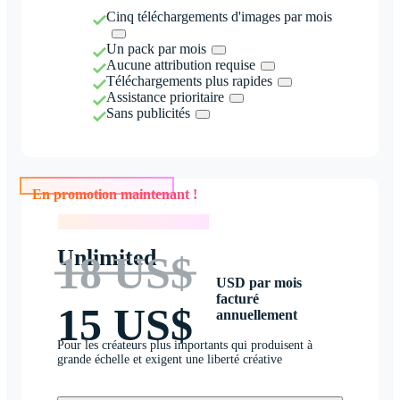
Cinq téléchargements d'images par mois
Un pack par mois
Aucune attribution requise
Téléchargements plus rapides
Assistance prioritaire
Sans publicités
En promotion maintenant !
En promotion maintenant !
Unlimited
18 US$
USD par mois
facturé
15 US$
annuellement
Pour les créateurs plus importants qui produisent à
grande échelle et exigent une liberté créative