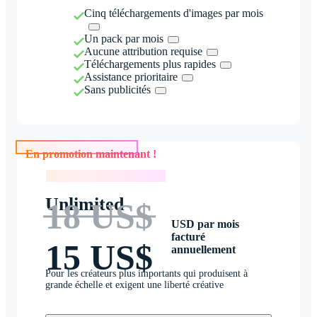
Cinq téléchargements d'images par mois
Un pack par mois
Aucune attribution requise
Téléchargements plus rapides
Assistance prioritaire
Sans publicités
En promotion maintenant !
En promotion maintenant !
Unlimited
18 US$
USD par mois
facturé
15 US$
annuellement
Pour les créateurs plus importants qui produisent à
grande échelle et exigent une liberté créative