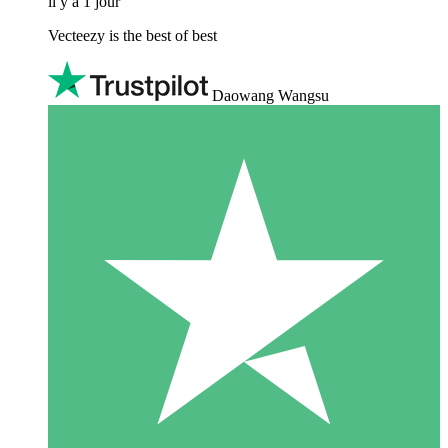
il y a 1 jour
Vecteezy is the best of best
Daowang Wangsu