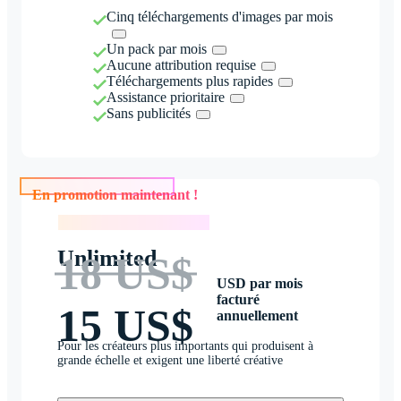
Cinq téléchargements d'images par mois
Un pack par mois
Aucune attribution requise
Téléchargements plus rapides
Assistance prioritaire
Sans publicités
En promotion maintenant !
En promotion maintenant !
Unlimited
18 US$
USD par mois
facturé
15 US$
annuellement
Pour les créateurs plus importants qui produisent à
grande échelle et exigent une liberté créative