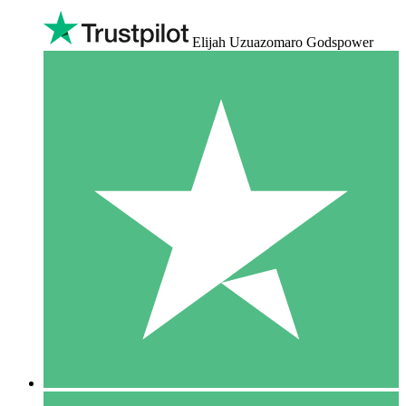
Elijah Uzuazomaro Godspower