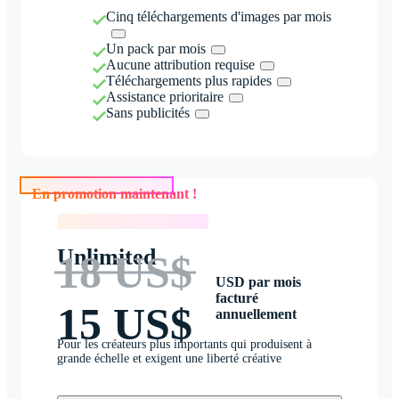
Cinq téléchargements d'images par mois
Un pack par mois
Aucune attribution requise
Téléchargements plus rapides
Assistance prioritaire
Sans publicités
En promotion maintenant !
En promotion maintenant !
Unlimited
18 US$
USD par mois
facturé
15 US$
annuellement
Pour les créateurs plus importants qui produisent à
grande échelle et exigent une liberté créative