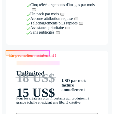
Cinq téléchargements d'images par mois
Un pack par mois
Aucune attribution requise
Téléchargements plus rapides
Assistance prioritaire
Sans publicités
En promotion maintenant !
En promotion maintenant !
Unlimited
18 US$
USD par mois
facturé
15 US$
annuellement
Pour les créateurs plus importants qui produisent à
grande échelle et exigent une liberté créative